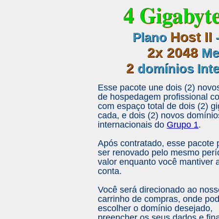
4 Gigabyt
Host II
Plano
2x 2048
Meg
2
domínios Inte
Esse pacote une dois (2) novo
de hospedagem profissional c
com espaço total de dois (2) g
cada, e dois (2) novos domínio
internacionais do
Grupo 1
.
Após contratado, esse pacote 
ser renovado pelo mesmo perí
valor enquanto você mantiver 
conta.
Você será direcionado ao noss
carrinho de compras, onde po
escolher o domínio desejado,
preencher os seus dados e fina