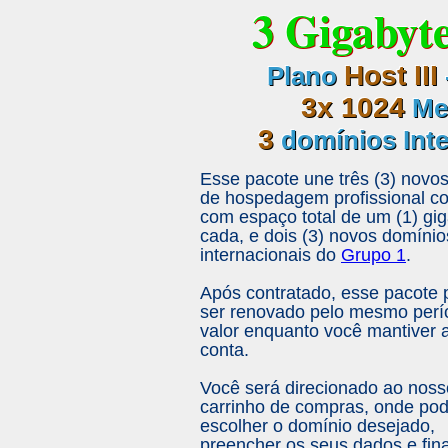
3 Gigabyt
Host III
Plano
3x 1024
Meg
3
domínios Inte
Esse pacote une três (3) novo
de hospedagem profissional c
com espaço total de um (1) gi
cada, e dois (3) novos domínio
internacionais do
Grupo 1
.
Após contratado, esse pacote 
ser renovado pelo mesmo perí
valor enquanto você mantiver 
conta.
Você será direcionado ao noss
carrinho de compras, onde po
escolher o domínio desejado,
preencher os seus dados e fina