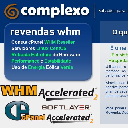
revendas whm
O q
Contas cPanel
WHM Reseller
É uma
Servidores
Linux CentOS
É o sis
Robusta Estrutura
de Hardware
Hospeda
Performance
e
Estabilidade
Uso de
Energia
Eólica
Verde
Utilizando a
mercado, os 
performance, v
Através das 
possível pers
criar os seus
atendem aos s
Você poderá 
Revenda. Dess