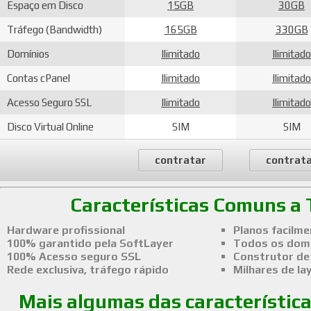
Espaço em Disco
15GB
30GB
Tráfego (Bandwidth)
165GB
330GB
Domínios
Ilimitado
Ilimitado
Contas cPanel
Ilimitado
Ilimitado
Acesso Seguro SSL
Ilimitado
Ilimitado
Disco Virtual Online
SIM
SIM
contratar
contrat
Características Comuns a
Hardware profissional
Planos facilme
100% garantido pela SoftLayer
Todos os domí
100% Acesso seguro SSL
Construtor de 
Rede exclusiva, tráfego rápido
Milhares de la
Mais algumas das característic