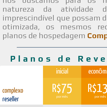
nós buscamos para os no
natureza da atividade d
imprescindível que possam di
otimizada, os mesmos rec
planos de hospedagem
Comp
Planos de Reve
inicial
econôm
75
1
R$
R$
complexo
reseller
por mês
por mês