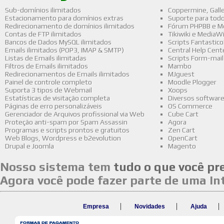
Sub-domínios ilimitados
Coppermine, Gall
Estacionamento para domínios extras
Suporte para tod
Redirecionamento de domínios ilimitados
Fórum PHPBB e M
Contas de FTP ilimitados
Tikiwiki e MediaWi
Bancos de Dados MySQL ilimitados
Scripts Fantastico
Emails ilimitados (POP3, IMAP & SMTP)
Central Help Cent
Listas de Emails ilimitadas
Scripts Form-mail
Filtros de Emails ilimitados
Mambo
Redirecionamentos de Emails ilimitados
MJguest
Painel de controle completo
Moodle Plogger
Suporta 3 tipos de Webmail
Xoops
Estatísticas de visitação completa
Diversos software
Páginas de erro personalizáveis
OS Commerce
Gerenciador de Arquivos profissional via Web
Cube Cart
Proteção anti-spam por Spam Assassin
Agora
Programas e scripts prontos e gratuitos
Zen Cart
Web Blogs, Wordpress e b2evolution
OpenCart
Drupal e Joomla
Magento
Nosso sistema tem
tudo o que você pr
Agora você pode fazer parte de uma In
|
|
|
Empresa
Novidades
Ajuda